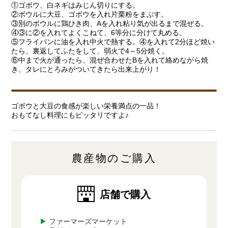
①ゴボウ、白ネギはみじん切りにする。
②ボウルに大豆、ゴボウを入れ片栗粉をまぶす。
③別のボウルに鶏ひき肉、Aを入れ粘り気が出るまで混ぜる。
④③に②を入れてよくこねて、6等分に分けて丸める。
⑤フライパンに油を入れ中火で熱する。④を入れて2分ほど焼い
たら、裏返してふたをして、弱火で4～5分焼く。
⑥中まで火が通ったら、混ぜ合わせたBを入れて絡めながら焼
き、タレにとろみがついてきたら出来上がり！
ゴボウと大豆の食感が楽しい栄養満点の一品！
おもてなし料理にもピッタリですよ♪
農産物のご購入
店舗で購入
▶
ファーマーズマーケット