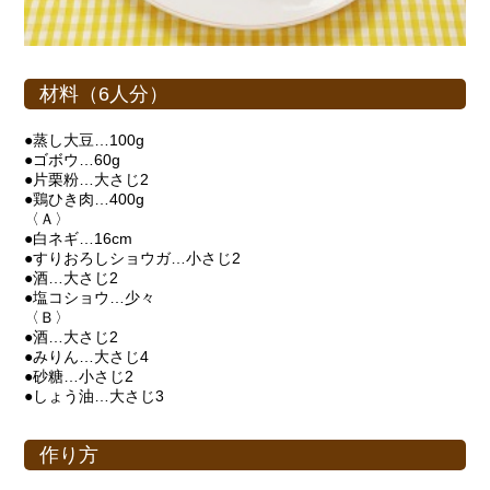
材料（6人分）
●蒸し大豆…100g
●ゴボウ…60g
●片栗粉…大さじ2
●鶏ひき肉…400g
〈Ａ〉
●白ネギ…16cm
●すりおろしショウガ…小さじ2
●酒…大さじ2
●塩コショウ…少々
〈Ｂ〉
●酒…大さじ2
●みりん…大さじ4
●砂糖…小さじ2
●しょう油…大さじ3
作り方