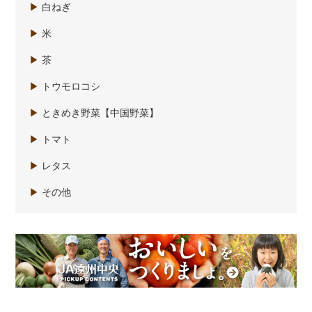
▶
白ねぎ
▶
米
▶
茶
▶
トウモロコシ
▶
ときめき野菜【中国野菜】
▶
トマト
▶
レタス
▶
その他