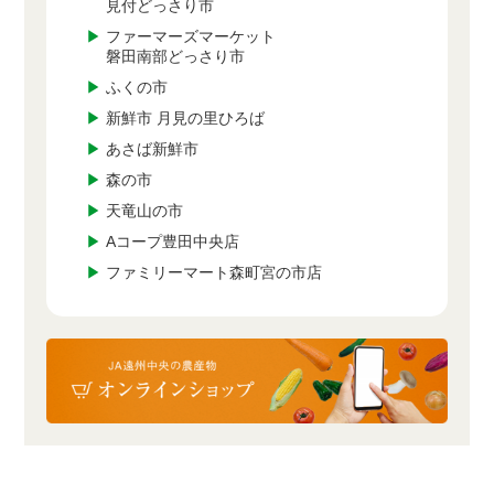
見付どっさり市
▶
ファーマーズマーケット
磐田南部どっさり市
▶
ふくの市
▶
新鮮市 月見の里ひろば
▶
あさば新鮮市
▶
森の市
▶
天竜山の市
▶
Aコープ豊田中央店
▶
ファミリーマート森町宮の市店