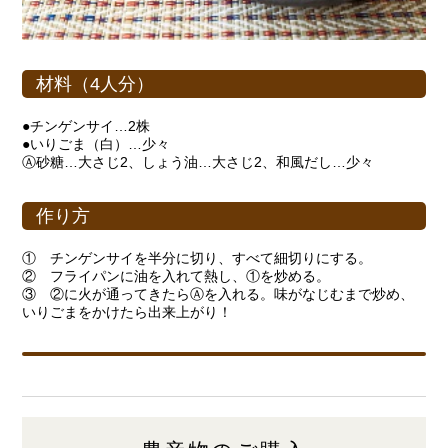
材料（4人分）
●チンゲンサイ…2株
●いりごま（白）…少々
Ⓐ砂糖…大さじ2、しょう油…大さじ2、和風だし…少々
作り方
① チンゲンサイを半分に切り、すべて細切りにする。
② フライパンに油を入れて熱し、①を炒める。
③ ②に火が通ってきたらⒶを入れる。味がなじむまで炒め、
いりごまをかけたら出来上がり！