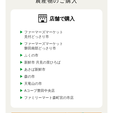
農産物のご購入
店舗で購入
▶
ファーマーズマーケット
見付どっさり市
▶
ファーマーズマーケット
磐田南部どっさり市
▶
ふくの市
▶
新鮮市 月見の里ひろば
▶
あさば新鮮市
▶
森の市
▶
天竜山の市
▶
Aコープ豊田中央店
▶
ファミリーマート森町宮の市店