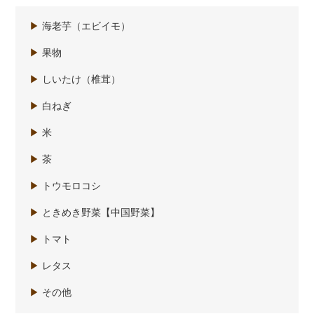
▶
海老芋（エビイモ）
▶
果物
▶
しいたけ（椎茸）
▶
白ねぎ
▶
米
▶
茶
▶
トウモロコシ
▶
ときめき野菜【中国野菜】
▶
トマト
▶
レタス
▶
その他