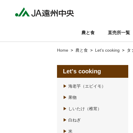
農と食
直売所一覧
Home
>
農と食
>
Let's cooking
> タ
Let's cooking
▶
海老芋（エビイモ）
▶
果物
▶
しいたけ（椎茸）
▶
白ねぎ
▶
米