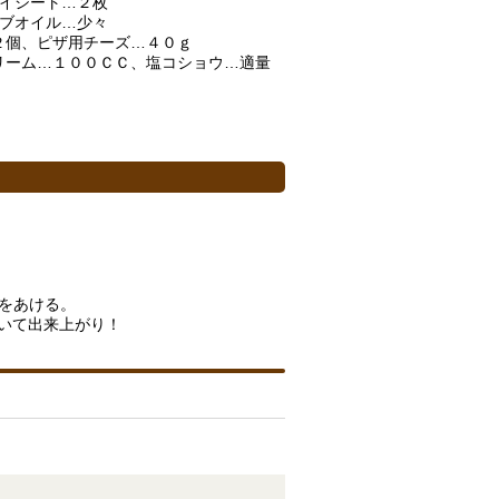
パイシート…２枚
ーブオイル…少々
２個、ピザ用チーズ…４０ｇ
ーム…１００ＣＣ、塩コショウ…適量
をあける。
いて出来上がり！