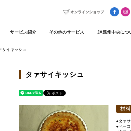
サービス紹介
その他のサービス
JA遠州中央につ
ァサイキッシュ
タァサイキッシュ
材料
●タァ
●ベー