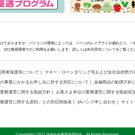
けておりますが、パソコンの環境によっては、ページのレイアウトが崩れたり、一
、ぜひ推奨環境でのご利用をお願いします。詳しくは
推奨環境について
をご覧くだ
利用者保護等について
マネー・ローンダリング等および反社会的勢力
の事業にかかるお申し出に対する対応について
金融商品の勧誘方針
業務運営に関する取組方針
お客さま本位の業務運営に関する取組状況
務運営に関する原則」との対応関係表
JAバンク申し合わせ
サイト
Copyright(c) 2022 遠州中央農業協同組合 All Rights Reserved.