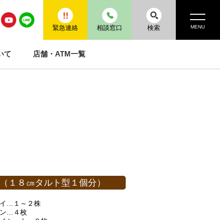
MENU
緊急連絡
相談窓口
検索
いて
店舗・ATM一覧
（１８㎝タルト型１個分）
サイ…１～２株
コン…４枚