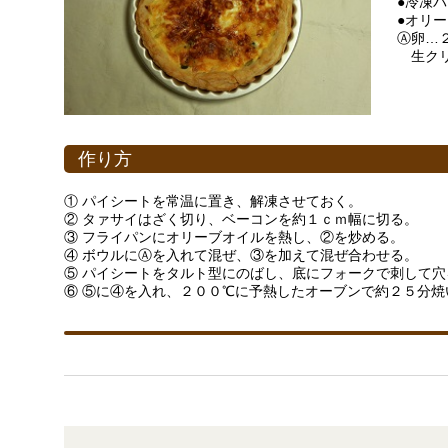
●冷凍
●オリ
Ⓐ卵…
生クリ
作り方
① パイシートを常温に置き、解凍させておく。
② タァサイはざく切り、ベーコンを約１ｃｍ幅に切る。
③ フライパンにオリーブオイルを熱し、②を炒める。
④ ボウルにⒶを入れて混ぜ、③を加えて混ぜ合わせる。
⑤ パイシートをタルト型にのばし、底にフォークで刺して穴
⑥ ⑤に④を入れ、２００℃に予熱したオーブンで約２５分焼