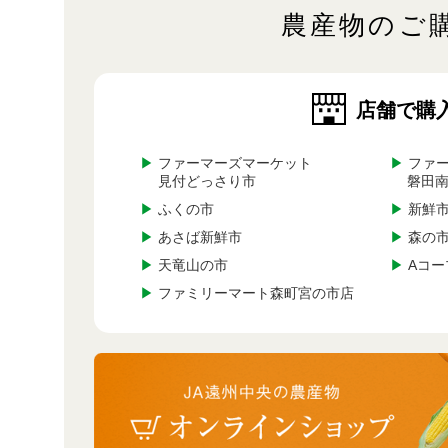
農産物のご
店舗で購
▶
ファーマーズマーケット
▶
ファー
見付どっさり市
磐田
▶
ふくの市
▶
新鮮市
▶
あさば新鮮市
▶
森の
▶
天竜山の市
▶
Aコー
▶
ファミリーマート森町宮の市店