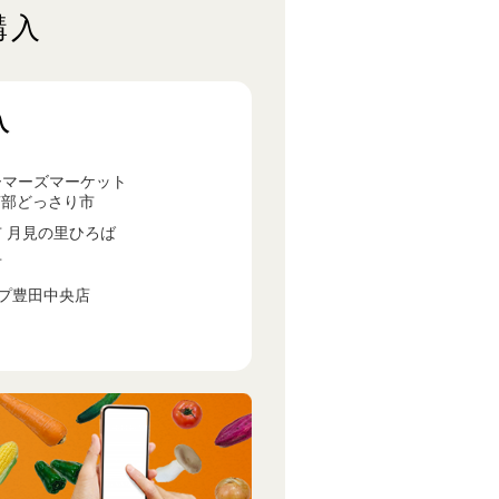
購入
入
マーズマーケット
南部どっさり市
 月見の里ひろば
市
プ豊田中央店