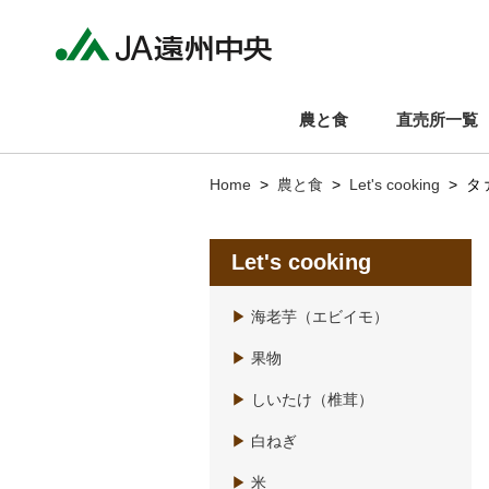
農と食
直売所一覧
Home
>
農と食
>
Let's cooking
> タ
Let's cooking
▶
海老芋（エビイモ）
▶
果物
▶
しいたけ（椎茸）
▶
白ねぎ
▶
米