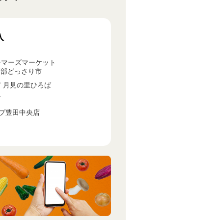
入
マーズマーケット
南部どっさり市
 月見の里ひろば
市
プ豊田中央店