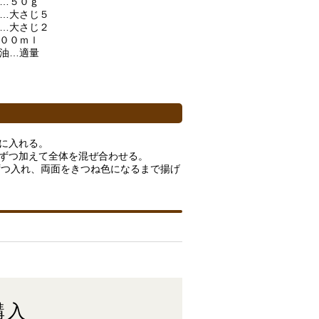
ビ…５０ｇ
粉…大さじ５
粉…大さじ２
１００ｍｌ
ダ油…適量
に入れる。
しずつ加えて全体を混ぜ合わせる。
ずつ入れ、両面をきつね色になるまで揚げ
購入