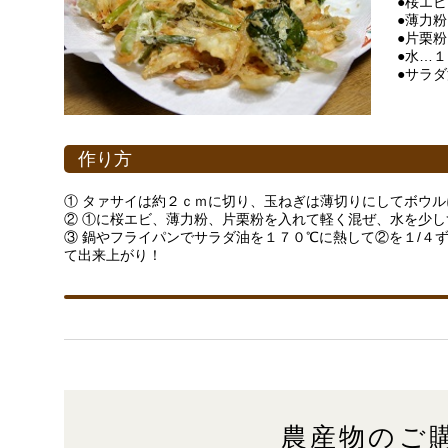
●桜エ
●薄力
●片栗
●水…
●サラ
作り方
① タァサイは約２ｃｍに切り、玉ねぎは薄切りにしてボウル
② ①に桜エビ、薄力粉、片栗粉を入れて軽く混ぜ、水を少
③ 鍋やフライパンでサラダ油を１７０℃に熱して②を１/４
て出来上がり！
農産物のご