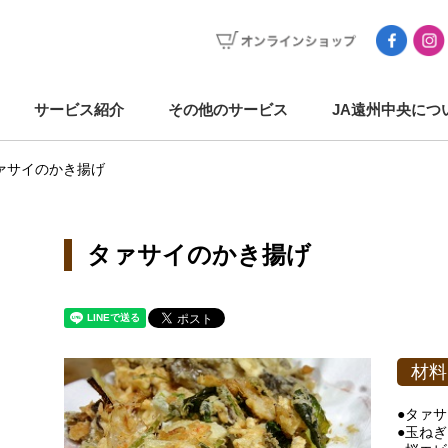
サービス紹介
その他のサービス
JA遠州中央につ
ァサイのかき揚げ
タァサイのかき揚げ
材料
●タァ
●玉ね