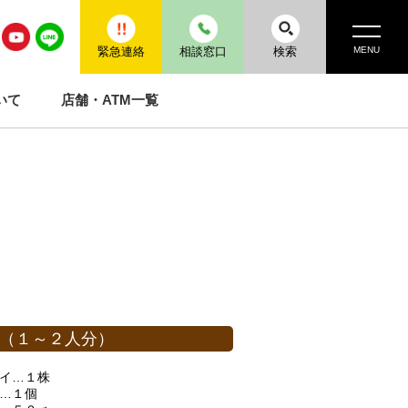
MENU
緊急連絡
相談窓口
検索
いて
店舗・ATM一覧
（１～２人分）
サイ…１株
ぎ…１個