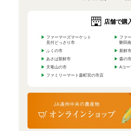
店舗で購
▶
ファーマーズマーケット
▶
ファー
見付どっさり市
磐田
▶
ふくの市
▶
新鮮市
▶
あさば新鮮市
▶
森の
▶
天竜山の市
▶
Aコー
▶
ファミリーマート森町宮の市店