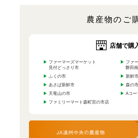
農産物のご
店舗で購
▶
ファーマーズマーケット
▶
ファー
見付どっさり市
磐田
▶
ふくの市
▶
新鮮市
▶
あさば新鮮市
▶
森の
▶
天竜山の市
▶
Aコー
▶
ファミリーマート森町宮の市店