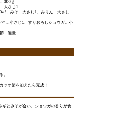
…300ｇ
…大さじ1
50㎖、みそ…大さじ1、みりん…大さじ
油…小さじ1、すりおろしショウガ…小
オ節…適量
る。
にカツオ節を加えたら完成！
ネギとみそが合い、ショウガの香りが食