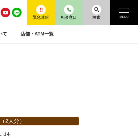
MENU
緊急連絡
相談窓口
検索
いて
店舗・ATM一覧
（2人分）
…1本