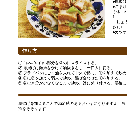
●厚揚げ
●ごま油
Ⓐ水…
1、
しょう
さじ1
●カツ
作り方
① 白ネギの白い部分を斜めにスライスする。
② 厚揚げは熱湯をかけて油抜きをし、一口大に切る。
③ フライパンにごま油を入れて中火で熱し、①を加えて炒め
④ ③に②を加えて弱火で炒め、混ぜ合わせたⒶを加える。
⑤ ④の水分が少なくなるまで炒め、器に盛り付ける。最後
厚揚げを加えることで満足感のあるおかずになりますよ。白
欲をそそります！