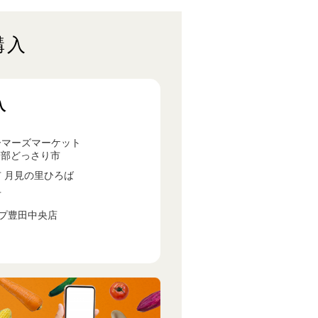
購入
入
マーズマーケット
南部どっさり市
 月見の里ひろば
市
プ豊田中央店