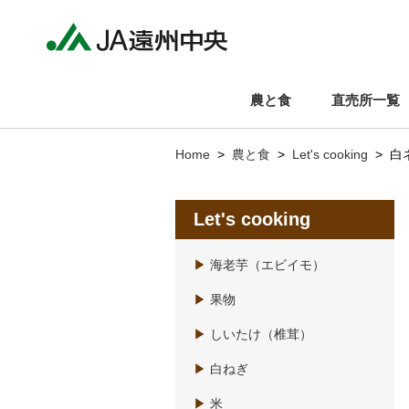
農と食
直売所一覧
Home
>
農と食
>
Let's cooking
> 白
Let's cooking
▶
海老芋（エビイモ）
▶
果物
▶
しいたけ（椎茸）
▶
白ねぎ
▶
米