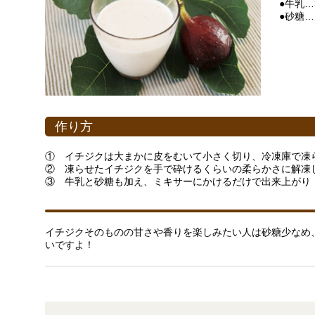
●牛乳…3
●砂糖…
作り方
① イチジクは大まかに皮をむいて小さく切り、冷凍庫で凍
② 凍らせたイチジクを手で砕けるくらいの柔らかさに解凍
③ 牛乳と砂糖も加え、ミキサーにかけるだけで出来上がり
イチジクそのものの甘さや香りを楽しみたい人は砂糖少なめ
いですよ！