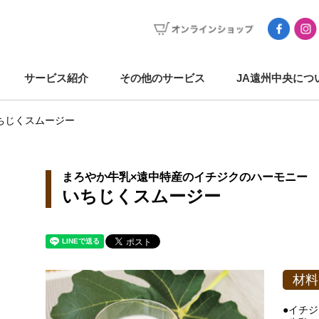
サービス紹介
その他のサービス
JA遠州中央につ
ちじくスムージー
まろやか牛乳×遠中特産のイチジクのハーモニー
いちじくスムージー
材料
●イチジ