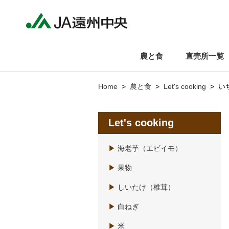
農と食
直売所一覧
Home
>
農と食
>
Let's cooking
> い
Let's cooking
▶
海老芋（エビイモ）
▶
果物
▶
しいたけ（椎茸）
▶
白ねぎ
▶
米