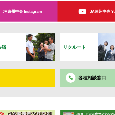
JA遠州中央 Instagram
JA遠州中央 Yo
共済
リクルート
各種相談窓口