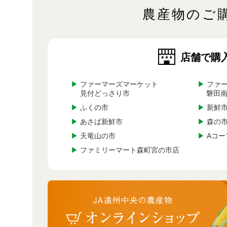
農産物のご
店舗で購
▶
ファーマーズマーケット
▶
ファー
見付どっさり市
磐田
▶
ふくの市
▶
新鮮市
▶
あさば新鮮市
▶
森の
▶
天竜山の市
▶
Aコー
▶
ファミリーマート森町宮の市店