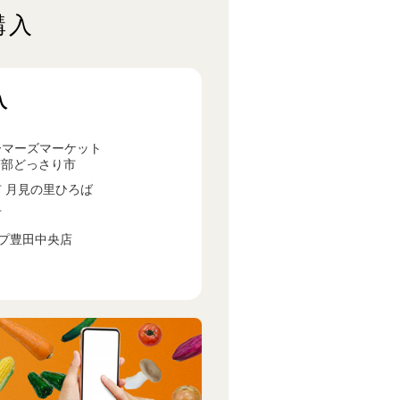
購入
入
マーズマーケット
南部どっさり市
 月見の里ひろば
市
プ豊田中央店