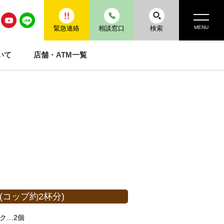
MENU
緊急連絡
相談窓口
検索
いて
店舗・ATM一覧
(コップ約2杯分)
ク…2個