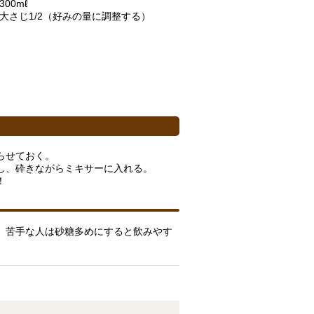
00mℓ
大さじ1/2（好みの量に調整する）
らせておく。
し、砕きながらミキサーに入れる。
！
、苦手な人は砂糖多めにすると飲みやす