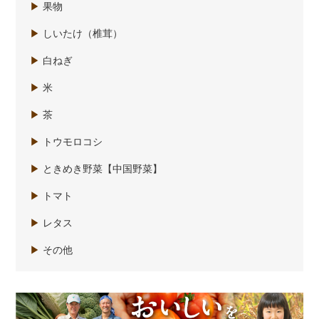
▶
果物
▶
しいたけ（椎茸）
▶
白ねぎ
▶
米
▶
茶
▶
トウモロコシ
▶
ときめき野菜【中国野菜】
▶
トマト
▶
レタス
▶
その他