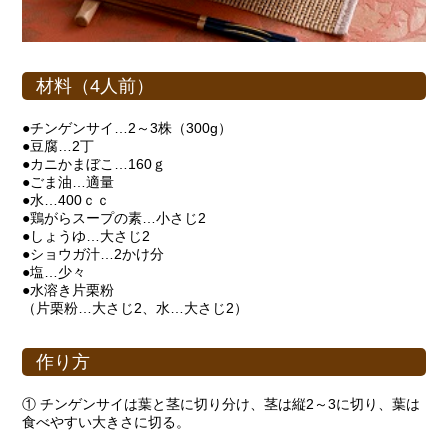
材料（4人前）
●チンゲンサイ…2～3株（300g）
●豆腐…2丁
●カニかまぼこ…160ｇ
●ごま油…適量
●水…400ｃｃ
●鶏がらスープの素…小さじ2
●しょうゆ…大さじ2
●ショウガ汁…2かけ分
●塩…少々
●水溶き片栗粉
（片栗粉…大さじ2、水…大さじ2）
作り方
① チンゲンサイは葉と茎に切り分け、茎は縦2～3に切り、葉は
食べやすい大きさに切る。