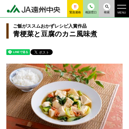
緊急連絡
相談窓口
検索
MENU
ご飯がススムおかずレシピ入賞作品
青梗菜と豆腐のカニ風味煮