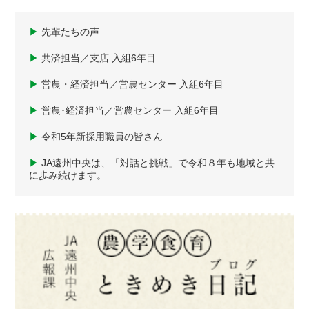
▶
先輩たちの声
▶
共済担当／支店 入組6年目
▶
営農・経済担当／営農センター 入組6年目
▶
営農･経済担当／営農センター 入組6年目
▶
令和5年新採用職員の皆さん
▶
JA遠州中央は、「対話と挑戦」で令和８年も地域と共
に歩み続けます。