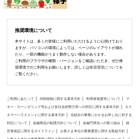
推奨環境について
本サイトは、多くの皆様にご利用いただけるように心掛けており
ますが、パソコンの環境によっては、ページのレイアウトが崩れ
たり、一部の機能がうまく動作しない場合があります。
ご利用のブラウザの種類・バージョンをご確認いただき、ぜひ推
奨環境でのご利用をお願いします。詳しくは
推奨環境について
を
ご覧ください。
ご利用にあたって
内部統制に関する基本方針
利用者保護等について
マ
ネー・ローンダリング等および反社会的勢力等への対応に関する基本方針
カス
タマーハラスメントに関する基本方針
当組合の事業にかかるお申し出に対する
対応について
金融商品の勧誘方針について
金融円滑化への取り組み
経
営者保証に関するガイドライン
お客さま本位の業務運営に関する取組方針
お客さま本位の業務運営に関する取組状況およびKPI実績値の公表について
コ