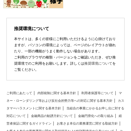
推奨環境について
本サイトは、多くの皆様にご利用いただけるように心掛けており
ますが、パソコンの環境によっては、ページのレイアウトが崩れ
たり、一部の機能がうまく動作しない場合があります。
ご利用のブラウザの種類・バージョンをご確認いただき、ぜひ推
奨環境でのご利用をお願いします。詳しくは
推奨環境について
を
ご覧ください。
ご利用にあたって
内部統制に関する基本方針
利用者保護等について
マ
ネー・ローンダリング等および反社会的勢力等への対応に関する基本方針
カス
タマーハラスメントに関する基本方針
当組合の事業にかかるお申し出に対する
対応について
金融商品の勧誘方針について
金融円滑化への取り組み
経
営者保証に関するガイドライン
お客さま本位の業務運営に関する取組方針
お客さま本位の業務運営に関する取組状況およびKPI実績値の公表について
コ