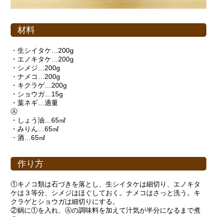
材料
・生シイタケ…200g
・エノキタケ…200g
・シメジ…200g
・ナメコ…200g
・キクラゲ…200g
・ショウガ…15g
・葉ネギ…適量
Ⓐ
・しょう油…65㎖
・みりん…65㎖
・酒…65㎖
作り方
①キノコ類は石づきを落とし、生シイタケは細切り、エノキタ
ケは３等分、シメジはほぐしておく。ナメコはさっと洗う。キ
クラゲとショウガは細切りにする。
②鍋に①を入れ、Ⓐの調味料を加えて汁気が半分になるまで煮