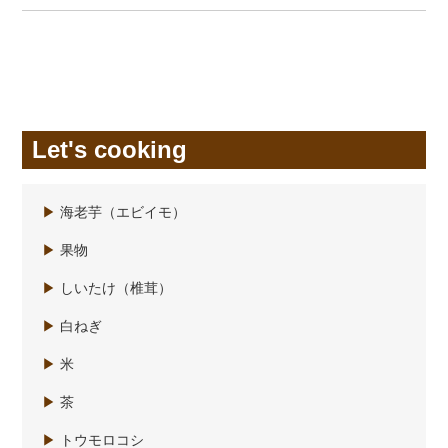
Let's cooking
▶
海老芋（エビイモ）
▶
果物
▶
しいたけ（椎茸）
▶
白ねぎ
▶
米
▶
茶
▶
トウモロコシ