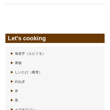
Let's cooking
▶
海老芋（エビイモ）
▶
果物
▶
しいたけ（椎茸）
▶
白ねぎ
▶
米
▶
茶
▶
トウモロコシ