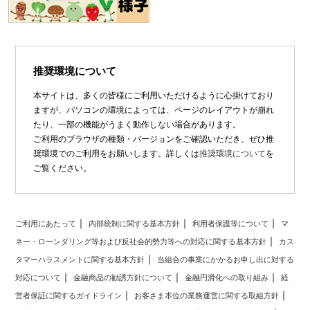
推奨環境について
本サイトは、多くの皆様にご利用いただけるように心掛けており
ますが、パソコンの環境によっては、ページのレイアウトが崩れ
たり、一部の機能がうまく動作しない場合があります。
ご利用のブラウザの種類・バージョンをご確認いただき、ぜひ推
奨環境でのご利用をお願いします。詳しくは
推奨環境について
を
ご覧ください。
ご利用にあたって
内部統制に関する基本方針
利用者保護等について
マ
ネー・ローンダリング等および反社会的勢力等への対応に関する基本方針
カス
タマーハラスメントに関する基本方針
当組合の事業にかかるお申し出に対する
対応について
金融商品の勧誘方針について
金融円滑化への取り組み
経
営者保証に関するガイドライン
お客さま本位の業務運営に関する取組方針