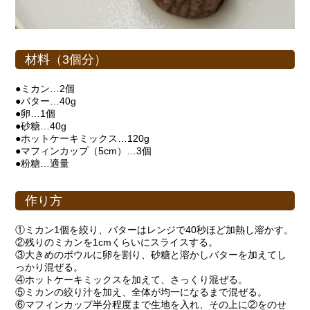
材料（3個分）
●ミカン…2個
●バター…40g
●卵…1個
●砂糖…40g
●ホットケーキミックス…120g
●マフィンカップ（5cm）…3個
●粉糖…適量
作り方
①ミカン1個を絞り、バターはレンジで40秒ほど加熱し溶かす。
②残りのミカンを1cmくらいにスライスする。
③大きめのボウルに卵を割り、砂糖と溶かしバターを加えてし
っかり混ぜる。
④ホットケーキミックスを加えて、さっくり混ぜる。
⑤ミカンの絞り汁を加え、全体が均一になるまで混ぜる。
⑥マフィンカップ半分程度まで生地を入れ、その上に②をのせ