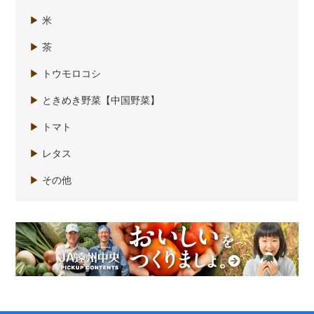
▶
米
▶
茶
▶
トウモロコシ
▶
ときめき野菜【中国野菜】
▶
トマト
▶
レタス
▶
その他