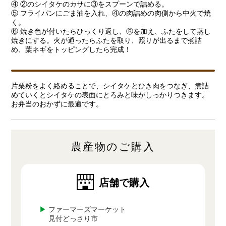
④ ②のシイタケのカサに③をスプーンで詰める。
⑤ フライパンにごま油を入れ、④の肉詰めの肉側から中火で焼
く。
⑥ 焼き色が付いたらひっくり返し、Ⓑを加え、ふたをして蒸し
焼きにする。火が通ったらふたを取り、照りが出るまで煮詰
め、葉ネギをトッピングしたら完成！
片栗粉をよく絡めることで、シイタケとひき肉をつなぎ、煮詰
めていくとシイタケの表面にとろみと味がしっかりつきます。
お弁当のおかずに最適です。
農産物のご購入
店舗で購入
▶
ファーマーズマーケット
見付どっさり市