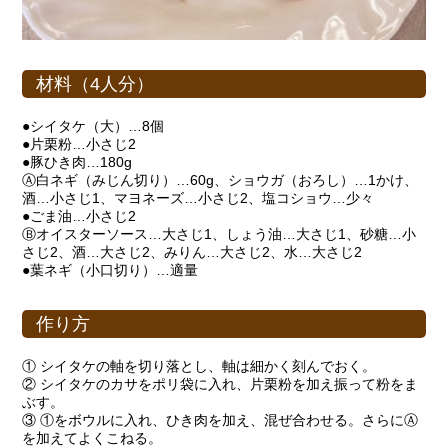
材料（4人分）
●シイタケ（大）…8個
●片栗粉…小さじ2
●豚ひき肉…180g
Ⓐ白ネギ（みじん切り）…60g、ショウガ（おろし）…1かけ、
酒…小さじ1、マヨネーズ…小さじ2、塩コショウ…少々
●ごま油…小さじ2
Ⓑオイスターソース…大さじ1、しょう油…大さじ1、砂糖…小
さじ2、酒…大さじ2、みりん…大さじ2、水…大さじ2
●葉ネギ（小口切り）…適量
作り方
① シイタケの軸を切り落とし、軸は細かく刻んでおく。
② シイタケのカサをポリ袋に入れ、片栗粉を加え振って粉をま
ぶす。
③ ①をボウルに入れ、ひき肉を加え、混ぜ合わせる。さらにⒶ
を加えてよくこねる。