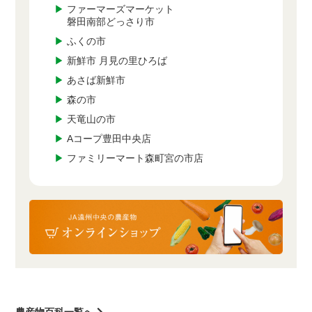
▶
ファーマーズマーケット
磐田南部どっさり市
▶
ふくの市
▶
新鮮市 月見の里ひろば
▶
あさば新鮮市
▶
森の市
▶
天竜山の市
▶
Aコープ豊田中央店
▶
ファミリーマート森町宮の市店
農産物百科一覧へ