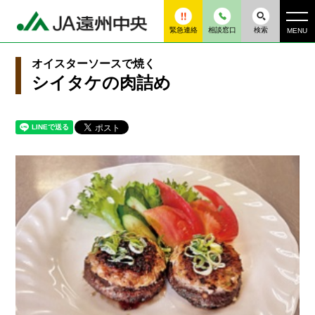
緊急連絡
相談窓口
検索
MENU
オイスターソースで焼く
シイタケの肉詰め