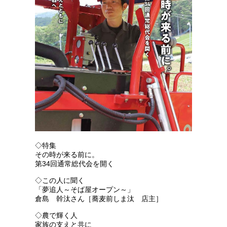
◇特集
その時が来る前に。
第34回通常総代会を開く
◇この人に聞く
「夢追人～そば屋オープン～」
倉島 幹汰さん［蕎麦前しま汰 店主］
◇農で輝く人
家族の支えと共に