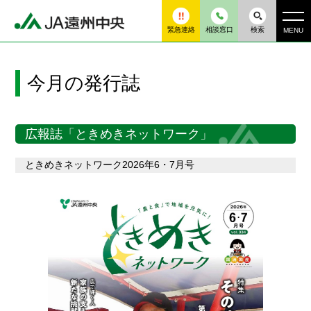
緊急連絡
相談窓口
検索
MENU
今月の発行誌
広報誌「ときめきネットワーク」
ときめきネットワーク2026年6・7月号