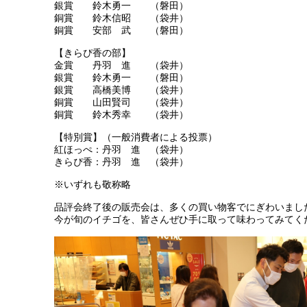
銀賞 鈴木勇一 （磐田）
銅賞 鈴木信昭 （袋井）
銅賞 安部 武 （磐田）
【きらぴ香の部】
金賞 丹羽 進 （袋井）
銀賞 鈴木勇一 （磐田）
銀賞 高橋美博 （袋井）
銅賞 山田賢司 （袋井）
銅賞 鈴木秀幸 （袋井）
【特別賞】（一般消費者による投票）
紅ほっぺ：丹羽 進 （袋井）
きらぴ香：丹羽 進 （袋井）
※いずれも敬称略
品評会終了後の販売会は、多くの買い物客でにぎわいまし
今が旬のイチゴを、皆さんぜひ手に取って味わってみてく