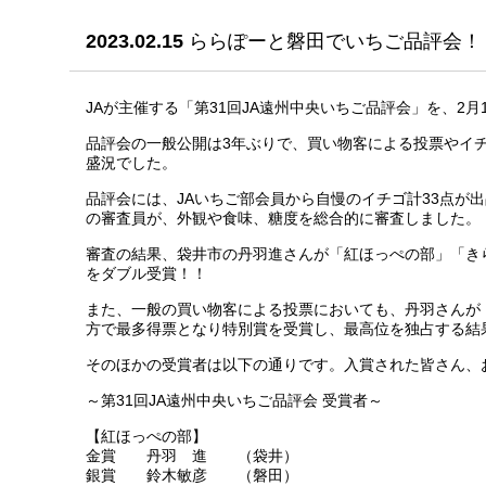
2023.02.15
ららぽーと磐田でいちご品評会！
JAが主催する「第31回JA遠州中央いちご品評会」を、2
品評会の一般公開は3年ぶりで、買い物客による投票やイ
盛況でした。
品評会には、JAいちご部会員から自慢のイチゴ計33点が
の審査員が、外観や食味、糖度を総合的に審査しました。
審査の結果、袋井市の丹羽進さんが「紅ほっぺの部」「き
をダブル受賞！！
また、一般の買い物客による投票においても、丹羽さんが
方で最多得票となり特別賞を受賞し、最高位を独占する結
そのほかの受賞者は以下の通りです。入賞された皆さん、
～第31回JA遠州中央いちご品評会 受賞者～
【紅ほっぺの部】
金賞 丹羽 進 （袋井）
銀賞 鈴木敏彦 （磐田）