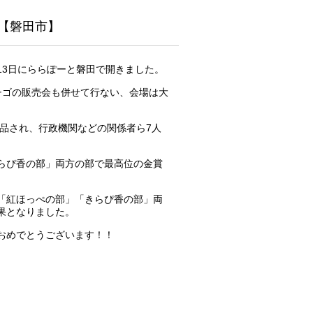
【磐田市】
月13日にららぽーと磐田で開きました。
チゴの販売会も併せて行ない、会場は大
出品され、行政機関などの関係者ら7人
らぴ香の部」両方の部で最高位の金賞
「紅ほっぺの部」「きらぴ香の部」両
果となりました。
おめでとうございます！！