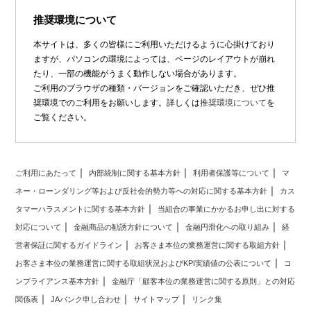
推奨環境について
本サイトは、多くの皆様にご利用いただけるように心掛けており
ますが、パソコンの環境によっては、ページのレイアウトが崩れ
たり、一部の機能がうまく動作しない場合があります。
ご利用のブラウザの種類・バージョンをご確認いただき、ぜひ推
奨環境でのご利用をお願いします。詳しくは
推奨環境について
を
ご覧ください。
ご利用にあたって
内部統制に関する基本方針
利用者保護等について
マ
ネー・ローンダリング等および反社会的勢力等への対応に関する基本方針
カス
タマーハラスメントに関する基本方針
当組合の事業にかかるお申し出に対する
対応について
金融商品の勧誘方針について
金融円滑化への取り組み
経
営者保証に関するガイドライン
お客さま本位の業務運営に関する取組方針
お客さま本位の業務運営に関する取組状況およびKPI実績値の公表について
コ
ンプライアンス基本方針
金融庁「顧客本位の業務運営に関する原則」との対応
関係表
JAバンク申し合わせ
サイトマップ
リンク集