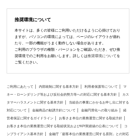
推奨環境について
本サイトは、多くの皆様にご利用いただけるように心掛けており
ますが、パソコンの環境によっては、ページのレイアウトが崩れ
たり、一部の機能がうまく動作しない場合があります。
ご利用のブラウザの種類・バージョンをご確認いただき、ぜひ推
奨環境でのご利用をお願いします。詳しくは
推奨環境について
を
ご覧ください。
ご利用にあたって
内部統制に関する基本方針
利用者保護等について
マ
ネー・ローンダリング等および反社会的勢力等への対応に関する基本方針
カス
タマーハラスメントに関する基本方針
当組合の事業にかかるお申し出に対する
対応について
金融商品の勧誘方針について
金融円滑化への取り組み
経
営者保証に関するガイドライン
お客さま本位の業務運営に関する取組方針
お客さま本位の業務運営に関する取組状況およびKPI実績値の公表について
コ
ンプライアンス基本方針
金融庁「顧客本位の業務運営に関する原則」との対応