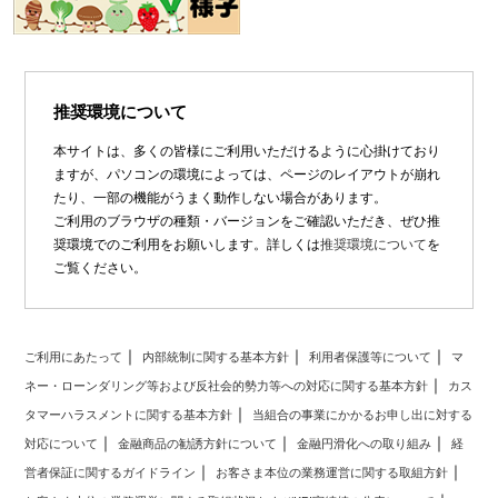
推奨環境について
本サイトは、多くの皆様にご利用いただけるように心掛けており
ますが、パソコンの環境によっては、ページのレイアウトが崩れ
たり、一部の機能がうまく動作しない場合があります。
ご利用のブラウザの種類・バージョンをご確認いただき、ぜひ推
奨環境でのご利用をお願いします。詳しくは
推奨環境について
を
ご覧ください。
ご利用にあたって
内部統制に関する基本方針
利用者保護等について
マ
ネー・ローンダリング等および反社会的勢力等への対応に関する基本方針
カス
タマーハラスメントに関する基本方針
当組合の事業にかかるお申し出に対する
対応について
金融商品の勧誘方針について
金融円滑化への取り組み
経
営者保証に関するガイドライン
お客さま本位の業務運営に関する取組方針