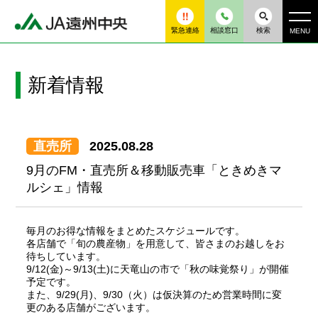
緊急連絡
相談窓口
検索
MENU
新着情報
直売所
2025.08.28
9月のFM・直売所＆移動販売車「ときめきマ
ルシェ」情報
毎月のお得な情報をまとめたスケジュールです。
各店舗で「旬の農産物」を用意して、皆さまのお越しをお
待ちしています。
9/12(金)～9/13(土)に天竜山の市で「秋の味覚祭り」が開催
予定です。
また、9/29(月)、9/30（火）は仮決算のため営業時間に変
更のある店舗がございます。