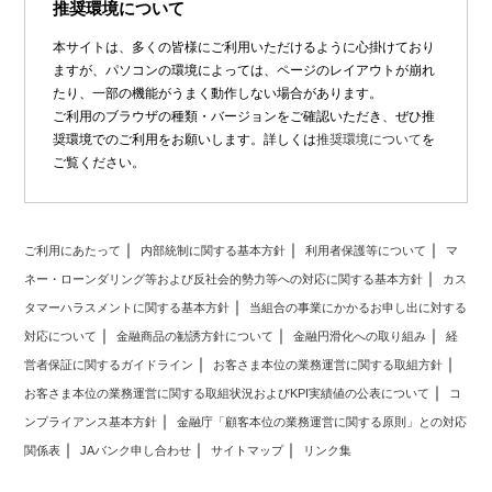
推奨環境について
本サイトは、多くの皆様にご利用いただけるように心掛けており
ますが、パソコンの環境によっては、ページのレイアウトが崩れ
たり、一部の機能がうまく動作しない場合があります。
ご利用のブラウザの種類・バージョンをご確認いただき、ぜひ推
奨環境でのご利用をお願いします。詳しくは
推奨環境について
を
ご覧ください。
ご利用にあたって
内部統制に関する基本方針
利用者保護等について
マ
ネー・ローンダリング等および反社会的勢力等への対応に関する基本方針
カス
タマーハラスメントに関する基本方針
当組合の事業にかかるお申し出に対する
対応について
金融商品の勧誘方針について
金融円滑化への取り組み
経
営者保証に関するガイドライン
お客さま本位の業務運営に関する取組方針
お客さま本位の業務運営に関する取組状況およびKPI実績値の公表について
コ
ンプライアンス基本方針
金融庁「顧客本位の業務運営に関する原則」との対応
関係表
JAバンク申し合わせ
サイトマップ
リンク集